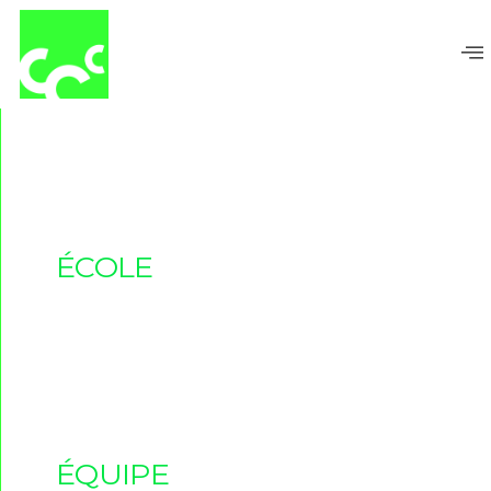
Aller
au
contenu
ÉCOLE
ÉQUIPE