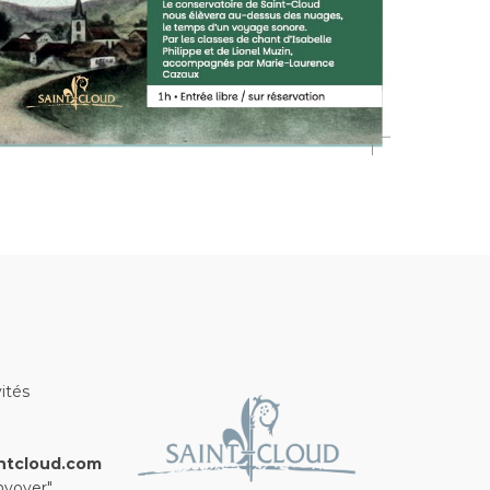
ités
ntcloud.com
nvoyer"