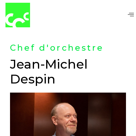
Aller
au
contenu
Chef d'orchestre
Jean-Michel
Despin