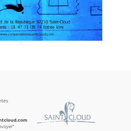
ités
ntcloud.com
nvoyer"