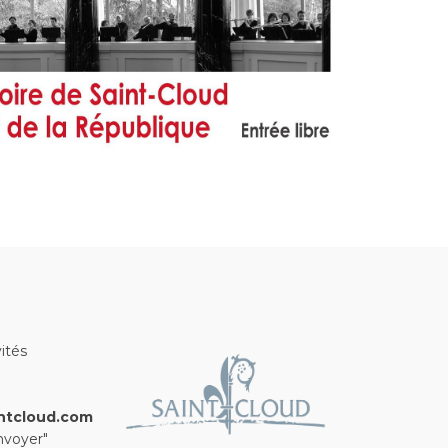
ités
ntcloud.com
nvoyer"