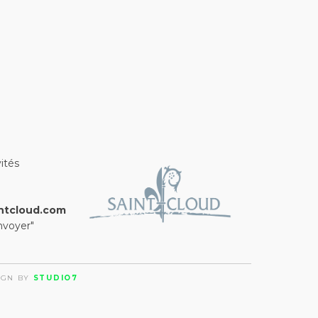
ités
ntcloud.com
nvoyer"
SIGN BY
STUDIO7