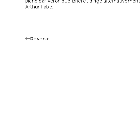
piano par Véronique Briel et dirigé alternativemen
Arthur Fabe.
Revenir