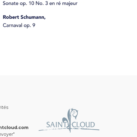
ités
ntcloud.com
nvoyer"