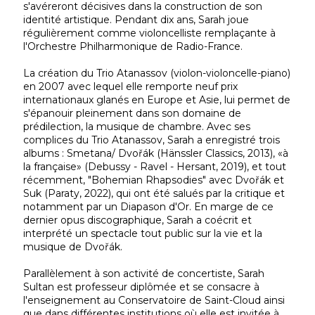
s'avéreront décisives dans la construction de son
identité artistique. Pendant dix ans, Sarah joue
régulièrement comme violoncelliste remplaçante à
l'Orchestre Philharmonique de Radio-France.
La création du Trio Atanassov (violon-violoncelle-piano)
en 2007 avec lequel elle remporte neuf prix
internationaux glanés en Europe et Asie, lui permet de
s'épanouir pleinement dans son domaine de
prédilection, la musique de chambre. Avec ses
complices du Trio Atanassov, Sarah a enregistré trois
albums : Smetana/ Dvořák (Hänssler Classics, 2013), «à
la française» (Debussy - Ravel - Hersant, 2019), et tout
récemment, "Bohemian Rhapsodies" avec Dvořák et
Suk (Paraty, 2022), qui ont été salués par la critique et
notamment par un Diapason d'Or. En marge de ce
dernier opus discographique, Sarah a coécrit et
interprété un spectacle tout public sur la vie et la
musique de Dvořák.
Parallèlement à son activité de concertiste, Sarah
Sultan est professeur diplômée et se consacre à
l'enseignement au Conservatoire de Saint-Cloud ainsi
que dans différentes institutions où elle est invitée à