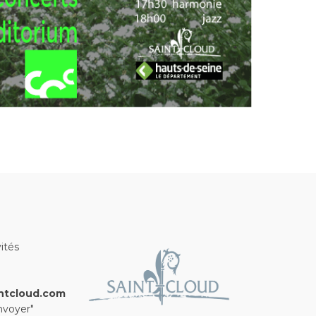
ités
ntcloud.com
nvoyer"