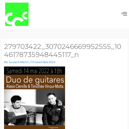
Aller
au
contenu
279703422_3070246669952555_10
46178735948445117_n
Par
Laurent Martin
/
13 novembre 2024