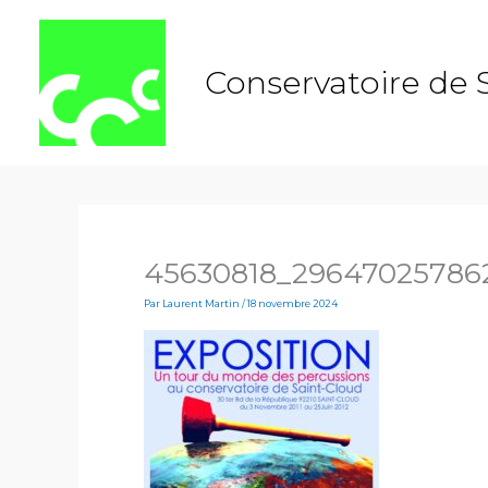
Aller
au
contenu
Conservatoire de 
45630818_29647025786
Par
Laurent Martin
/
18 novembre 2024