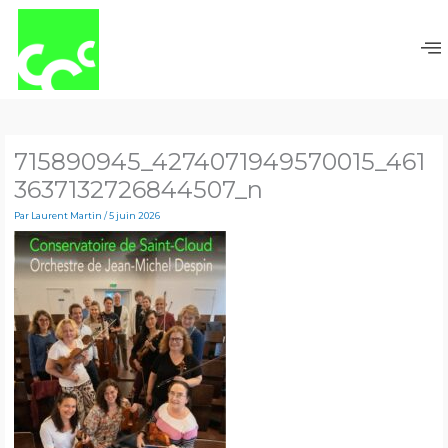
Aller
au
contenu
715890945_4274071949570015_461
3637132726844507_n
Par
Laurent Martin
/
5 juin 2026