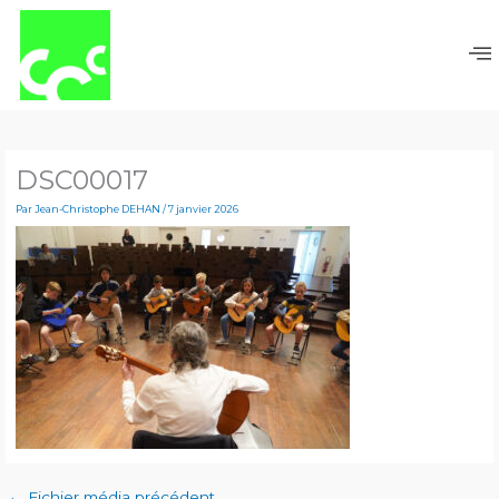
Aller
au
contenu
DSC00017
Par
Jean-Christophe DEHAN
/
7 janvier 2026
←
Fichier média précédent