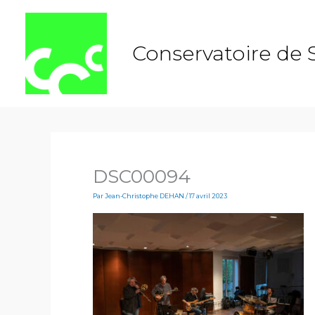
Aller
au
contenu
Conservatoire de 
DSC00094
Par
Jean-Christophe DEHAN
/
17 avril 2023