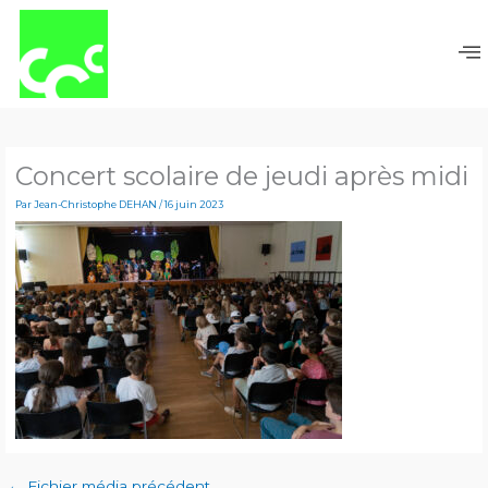
Aller
au
contenu
Concert scolaire de jeudi après midi
Par
Jean-Christophe DEHAN
/
16 juin 2023
←
Fichier média précédent