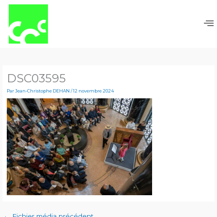
Aller
au
contenu
DSC03595
Par
Jean-Christophe DEHAN
/
12 novembre 2024
←
Fichier média précédent