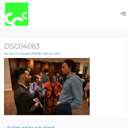
Aller
au
contenu
DSC04063
Par
Jean-Christophe DEHAN
/
5 février 2024
←
Fichier média précédent