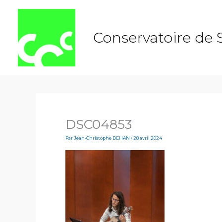
Aller
au
contenu
Conservatoire de 
DSC04853
Par
Jean-Christophe DEHAN
/
28 avril 2024