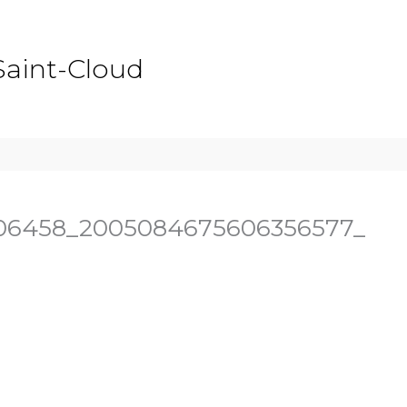
Saint-Cloud
706458_2005084675606356577_