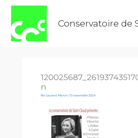
Aller
au
contenu
Conservatoire de 
120025687_2619374351
n
Par
Laurent Martin
/
13 novembre 2024