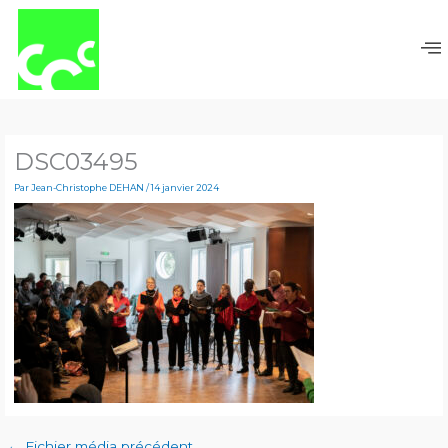
Aller
au
contenu
DSC03495
Par
Jean-Christophe DEHAN
/
14 janvier 2024
←
Fichier média précédent