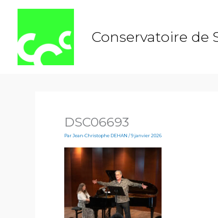
Aller
au
contenu
Conservatoire de 
DSC06693
Par
Jean-Christophe DEHAN
/
9 janvier 2026